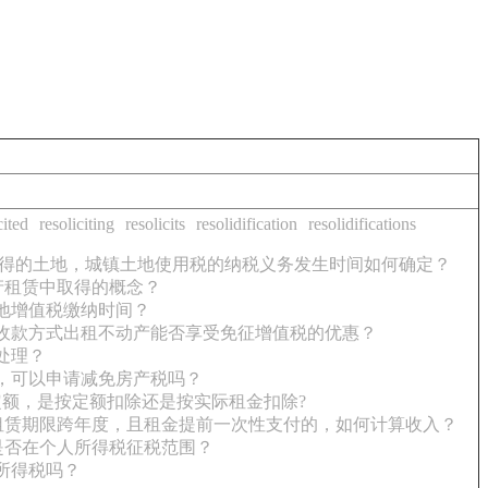
cited
resoliciting
resolicits
resolidification
resolidifications
得的土地，城镇土地使用税的纳税义务发生时间如何确定？
产租赁中取得的概念？
地增值税缴纳时间？
收款方式出租不动产能否享受免征增值税的优惠？
处理？
，可以申请减免房产税吗？
额，是按定额扣除还是按实际租金扣除?
租赁期限跨年度，且租金提前一次性支付的，如何计算收入？
是否在个人所得税征税范围？
所得税吗？