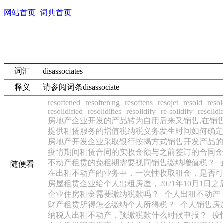
网站首页
词典首页
词汇
disassociates
释义
请参阅词条disassociate
resoftened
resoftening
resoftens
resojet
resold
resol
resolidified
resolidifies
resolidify
re-solidify
resolidi
房地产企业开发的产品转为自用后来又销售,在销
提供租赁服务的增值税纳税义务发生时间如何确定
房地产开发企业采取银行按揭方式销售开发产品的
疫情期间租赁合同的实收金额与之前签订的合同金
不动产租赁的免租期需要视同销售缴纳增值税？
随便看
在出租不动产的业务中，一次性收取租金，是否可
房屋租赁企业给个人出租房屋，2021年10月1日
企业住房租金需要缴纳税款吗？
个人出租不动产
财产租赁所得怎么缴纳个人所得税？
个人销售房
纳税人出租不动产，预缴税款什么时候申报？
疫