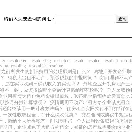
请输入您要查询的词汇：
der
resoldered
resoldering
resolders
resole
resoled
resolicit
resoli
fying
resoling
resoluble
resolute
售之前所发生的折旧费用的处理原则是什么？
房地产开发企业取
？
纳税人出租不动产，预缴税款的申报时间？
如何理解不动
，是在实际收到日确认收入的实现吗？
外地企业开发房地产土
额不一致，应该按照哪个金额计算缴纳印花税呢？
个人采取预
企业因疫情为租户免租金缴增值税，退还租金后预收款发票怎么
以按月分摊计算缴税？
疫情期间不动产出租方给企业减免租金
之后还能继续用一般计税方法吗？
住房租金实际支付不到扣除的定
，一次性收取租金，有什么税收优惠？
交易合同或协议中规定
屋，缴纳个人所得税有时间限制吗？
个人出租设备取得的所得
情期间，企业减免了承租方的租金，减征的房产税需要缴纳企业