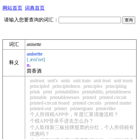
网站首页
词典首页
请输入您要查询的词汇：
词汇
anisette
anisette
[ˌæni'zet]
释义
n.
茴香酒
unitrust
unit's
units
unit train
unit trust
unit trusts
principled
principledness
principles
principling
prink
print
printabilities
printability, printableness
printable
printablenesses
printed
printed circuit
printed-circuit board
printed circuits
printed matter
printed-out
printer
printergram
printerlike
个人所得税APP中，年度汇算清缴流程？
个税APP登录不进去怎么办？
个人取得新三板挂牌股票的分红，个人所得税有
优惠吗？