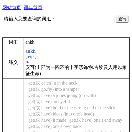
网站首页
词典首页
请输入您要查询的词汇：
词汇
ankh
ankh
[æŋk]
n.
释义
安可
(上部为一圆环的十字形饰物,古埃及人用以象
征生命)
get(或 catch) it in the neck
get(或 go,fly) into a temper
get(或 have) a jones going (on with)
get(或 have) an eyeful
get(或 have) hold of the wrong end of the stick
get(或 have) ideas (into one's head)
get(或 have) it made
get(或 have) one's end away
get(或 have) one's own back