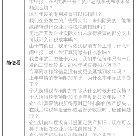
零申报，在A类表中有个资产总额季初和季末金
额怎么填？
以前年度的专用发票可以抵扣吗？
我们企业发生的广告费支出，未扣除完的，能继
续结转进行企业所得税税前扣除吗？
房地产开发企业实际支出未取得发票的部分支出
可以计入计税成本吗？
由于节假日，我单位依法提前支付工资，什么时
间申报，对年终汇算清缴有什么影响？
我去年的工资低于六万，我们单位每年只有一月
随便看
发的工资比较多，能在年初直接扣六万吗？
专享附加扣除信息没有变更会延续到次年吗？
上年申请的专项附加扣除，为什么本年无法享受
了？
个人所得税专项附加扣除从什么时候开始实施？
个人所得税专项附加扣除年度是公立年度吗？
企业计算应纳税所得额时已经扣除的资产损失，
在以后纳税年度全部或者部分收回时，应如何处
理？
企业以前年度没有计提固定资产折旧，现在可以
补提折旧在企业所得税前扣除？
企业资产损失税前扣除申报，怎么规定？