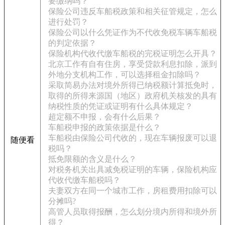
要缴纳吗？
保险公司违反车船税政策和相关征管规定，怎么
进行处罚？
保险公司以什么凭证作为不代收免税车辆车船税
的判定依据？
保险机构代收代缴车船税的完税证明怎么开具？
北京工作有自有住房，享受贷款利息扣除，派到
外地分支机构工作，可以选择租金扣除吗？
采取简易办法对境外所得已纳税额计算抵免时，
取得的所得来源国（地区）政府机关核发的具有
纳税性质的凭证或证明有什么具体规定？
超定额不申报，会有什么后果？
车船税申报的政策依据是什么？
车船税由保险公司代收的，现在车辆报废可以退
随便看
税吗？
抵免限额的含义是什么？
对税务机关出具减免税证明的车辆，保险机构应
代收代缴车船税吗？
夫妻双方在同一个城市工作，房租费用扣除可以
分摊吗?
高管人员取得报酬，怎么划分境内所得和境外所
得？