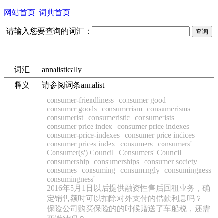
网站首页
词典首页
请输入您要查询的词汇：
词汇
annalistically
释义
请参阅词条annalist
consumer-friendliness
consumer good
consumer goods
consumerism
consumerisms
consumerist
consumeristic
consumerists
consumer price index
consumer price indexes
consumer-price-indexes
consumer price indices
consumer prices index
consumers
consumers'
Consumer(s') Council
Consumers' Council
consumership
consumerships
consumer society
consumes
consuming
consumingly
consumingness
consumingness'
2016年5月1日以后提供融资性售后回租业务，确
定销售额时可以扣除对外支付的借款利息吗？
保险公司购买保险的的时候赠送了车船税，还需