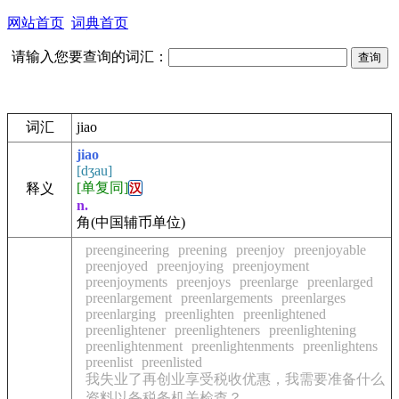
网站首页
词典首页
请输入您要查询的词汇：
词汇
jiao
jiao
[dʒau]
[单复同]
释义
汉
n.
角
(中国辅币单位)
preengineering
preening
preenjoy
preenjoyable
preenjoyed
preenjoying
preenjoyment
preenjoyments
preenjoys
preenlarge
preenlarged
preenlargement
preenlargements
preenlarges
preenlarging
preenlighten
preenlightened
preenlightener
preenlighteners
preenlightening
preenlightenment
preenlightenments
preenlightens
preenlist
preenlisted
我失业了再创业享受税收优惠，我需要准备什么
资料以备税务机关检查？