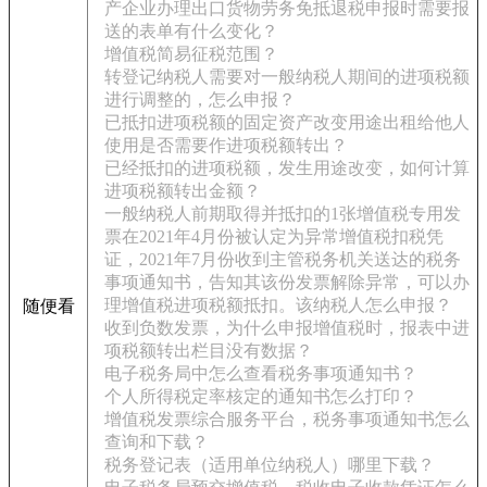
产企业办理出口货物劳务免抵退税申报时需要报
送的表单有什么变化？
增值税简易征税范围？
转登记纳税人需要对一般纳税人期间的进项税额
进行调整的，怎么申报？
已抵扣进项税额的固定资产改变用途出租给他人
使用是否需要作进项税额转出？
已经抵扣的进项税额，发生用途改变，如何计算
进项税额转出金额？
一般纳税人前期取得并抵扣的1张增值税专用发
票在2021年4月份被认定为异常增值税扣税凭
证，2021年7月份收到主管税务机关送达的税务
事项通知书，告知其该份发票解除异常，可以办
理增值税进项税额抵扣。该纳税人怎么申报？
随便看
收到负数发票，为什么申报增值税时，报表中进
项税额转出栏目没有数据？
电子税务局中怎么查看税务事项通知书？
个人所得税定率核定的通知书怎么打印？
增值税发票综合服务平台，税务事项通知书怎么
查询和下载？
税务登记表（适用单位纳税人）哪里下载？