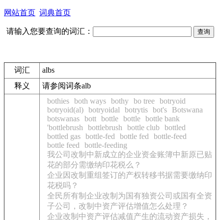
网站首页
词典首页
请输入您要查询的词汇：
词汇
albs
释义
请参阅词条alb
bothies
both ways
bothy
bo tree
botryoid
botryoid(al)
botryoidal
botrytis
bot's
Botswana
botswanas
bott
bottle
bottle
bottle bank
'bottlebrush
bottlebrush
bottle club
bottled
bottled gas
bottle-fed
bottle fed
bottle-feed
bottle feed
bottle-feeding
我公司改制中新成立的企业资金账簿中新原已贴
花的部分需缴纳印花税么？
企业因改制重组签订的产权转移书据需要缴纳印
花税吗？
全民所有制企业改制为国有独资公司或国有全资
子公司，改制中资产评估增值怎么处理？
企业改制中资产评估减值产生的流动资产损失，