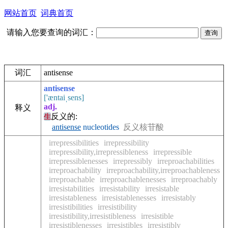
网站首页
词典首页
请输入您要查询的词汇：
词汇
antisense
antisense
['æntaiˌsens]
adj.
释义
反义的:
生
antisense
nucleotides
反义核苷酸
irrepressibilities
irrepressibility
irrepressibility,irrepressibleness
irrepressible
irrepressiblenesses
irrepressibly
irreproachabilities
irreproachability
irreproachability,irreproachableness
irreproachable
irreproachablenesses
irreproachably
irresistabilities
irresistability
irresistable
irresistableness
irresistablenesses
irresistably
irresistibilities
irresistibility
irresistibility,irresistibleness
irresistible
irresistiblenesses
irresistibles
irresistibly