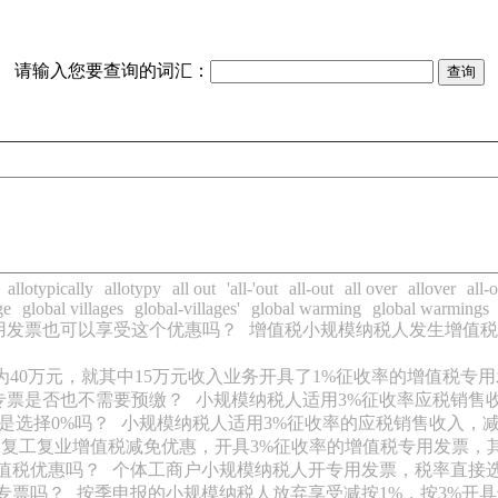
请输入您要查询的词汇：
allotypically
allotypy
all out
'all-'out
all-out
all over
allover
all-
ge
global villages
global-villages'
global warming
global warmings
用发票也可以享受这个优惠吗？
增值税小规模纳税人发生增值税
40万元，就其中15万元收入业务开具了1%征收率的增值税专
专票是否也不需要预缴？
小规模纳税人适用3%征收率应税销售
是选择0%吗？
小规模纳税人适用3%征收率的应税销售收入，减
复工复业增值税减免优惠，开具3%征收率的增值税专用发票，其
值税优惠吗？
个体工商户小规模纳税人开专用发票，税率直接选
专票吗？
按季申报的小规模纳税人放弃享受减按1%，按3%开