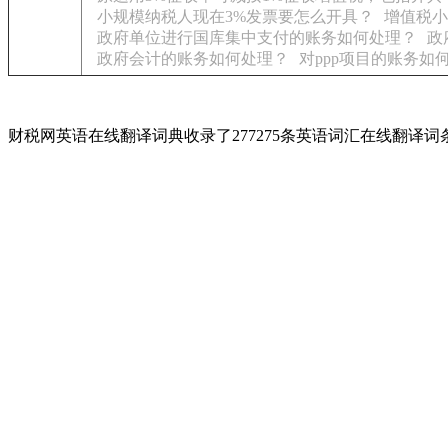
小规模纳税人现在3%发票要怎么开具？
增值税小
政府单位进行国库集中支付的账务如何处理？
政
政府会计的账务如何处理？
对ppp项目的账务如
财税网英语在线翻译词典收录了277275条英语词汇在线翻