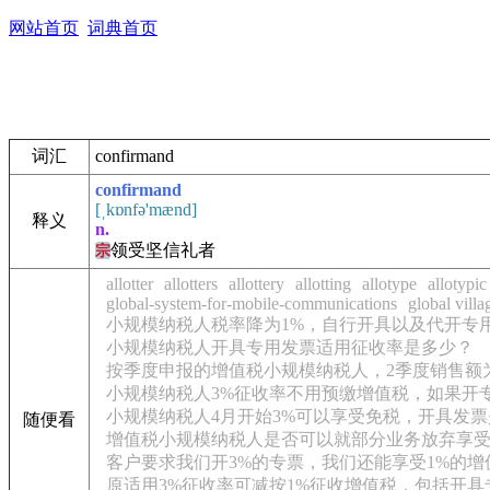
网站首页
词典首页
词汇
confirmand
confirmand
[ˌkɒnfə'mænd]
释义
n.
领受坚信礼者
宗
allotter
allotters
allottery
allotting
allotype
allotypic
global-system-for-mobile-communications
global villa
小规模纳税人税率降为1%，自行开具以及代开专
小规模纳税人开具专用发票适用征收率是多少？
按季度申报的增值税小规模纳税人，2季度销售额为
小规模纳税人3%征收率不用预缴增值税，如果开
小规模纳税人4月开始3%可以享受免税，开具发票
随便看
增值税小规模纳税人是否可以就部分业务放弃享受
客户要求我们开3%的专票，我们还能享受1%的增
原适用3%征收率可减按1%征收增值税，包括开具