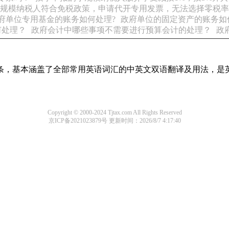
规模纳税人符合免税政策，申请代开专用发票，无法选择零税率
府单位专用基金的账务如何处理?
政府单位的固定资产的账务如
何处理？
政府会计中哪些事项不需要进行预算会计的处理？
政
译词条，基本涵盖了全部常用英语词汇的中英文双语翻译及用法，是
Copyright © 2000-2024 Tjtax.com All Rights Reserved
京ICP备2021023879号
更新时间：2026/8/7 4:17:40