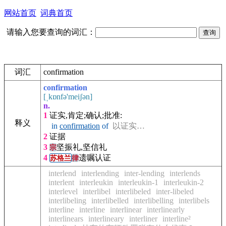
网站首页
词典首页
请输入您要查询的词汇：
词汇
confirmation
confirmation
[ˌkɒnfə'meiʃən]
n.
1
证实,肯定;确认;批准:
释义
in
confirmation
of
以证实…
2
证据
3
坚振礼,坚信礼
宗
4
遗嘱认证
苏格兰
律
interlend
interlending
inter-lending
interlends
interlent
interleukin
interleukin-1
interleukin-2
interlevel
interlibel
interlibeled
inter-libeled
interlibeling
interlibelled
interlibelling
interlibels
interline
interline
interlinear
interlinearly
interlinears
interlineary
interliner
interline²