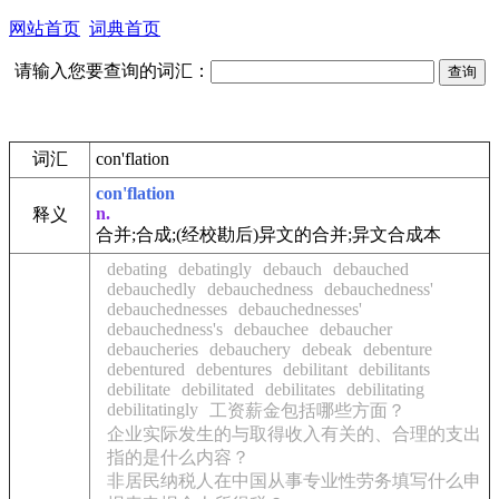
网站首页
词典首页
请输入您要查询的词汇：
词汇
con'flation
con'flation
n.
释义
合并;合成;
(经校勘后)
异文的合并;异文合成本
debating
debatingly
debauch
debauched
debauchedly
debauchedness
debauchedness'
debauchednesses
debauchednesses'
debauchedness's
debauchee
debaucher
debaucheries
debauchery
debeak
debenture
debentured
debentures
debilitant
debilitants
debilitate
debilitated
debilitates
debilitating
debilitatingly
工资薪金包括哪些方面？
企业实际发生的与取得收入有关的、合理的支出
指的是什么内容？
非居民纳税人在中国从事专业性劳务填写什么申