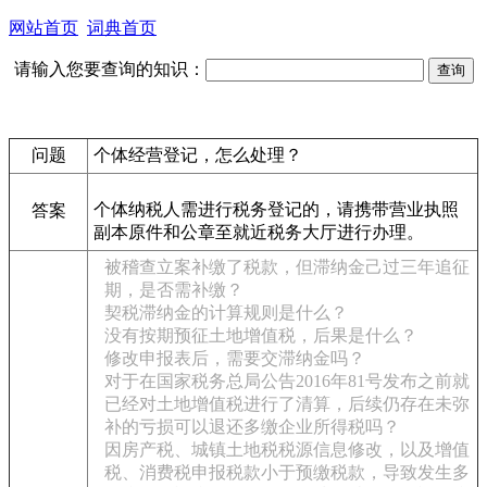
网站首页
词典首页
请输入您要查询的知识：
问题
个体经营登记，怎么处理？
个体纳税人需进行税务登记的，请携带营业执照
答案
副本原件和公章至就近税务大厅进行办理。
被稽查立案补缴了税款，但滞纳金己过三年追征
期，是否需补缴？
契税滞纳金的计算规则是什么？
没有按期预征土地增值税，后果是什么？
修改申报表后，需要交滞纳金吗？
对于在国家税务总局公告2016年81号发布之前就
已经对土地增值税进行了清算，后续仍存在未弥
补的亏损可以退还多缴企业所得税吗？
因房产税、城镇土地税税源信息修改，以及增值
税、消费税申报税款小于预缴税款，导致发生多