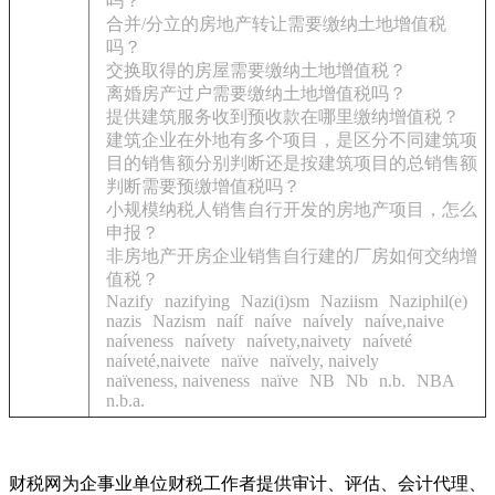
吗？
合并/分立的房地产转让需要缴纳土地增值税
吗？
交换取得的房屋需要缴纳土地增值税？
离婚房产过户需要缴纳土地增值税吗？
提供建筑服务收到预收款在哪里缴纳增值税？
建筑企业在外地有多个项目，是区分不同建筑项
目的销售额分别判断还是按建筑项目的总销售额
判断需要预缴增值税吗？
小规模纳税人销售自行开发的房地产项目，怎么
申报？
非房地产开房企业销售自行建的厂房如何交纳增
值税？
Nazify
nazifying
Nazi(i)sm
Naziism
Naziphil(e)
nazis
Nazism
naíf
naíve
naívely
naíve,naive
naíveness
naívety
naívety,naivety
naíveté
naíveté,naivete
naïve
naïvely, naively
naïveness, naiveness
naїve
NB
Nb
n.b.
NBA
n.b.a.
财税网为企事业单位财税工作者提供审计、评估、会计代理、