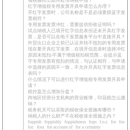
项税额转出如何处理纳税申报？
红字增值税专用发票开具申请怎么办理？
开红字发票时，公司名称是不是必须要跟蓝字发
票相符？
专用发票发票冲红，需要提供拒收证明吗？
试点纳税人已填开红字信息表但还未开具红字发
票，是否可以在电子发票服务平台中直接开具？
外贸出口企业之前已认证并转不抵扣的专用发票
现在要开具红字发票，在填开信息表时选择冲红
原因未抵扣/不属于增值税扣税范围，会提示蓝
字专用发票有抵扣的情况，与认证相符，与申请
中选择的原因不一致，不允许开具红字发票信息
表吗？
什么情况下可以进行红字增值税专用发票开具申
请？
税控盘怎么增加分盘？
跨地区经营分支机构的营业账簿，印花税怎么缴
纳？
税务机关可以采取的税收保全措施有哪些？
纳税人的什么财产不在税收保全措施之内？
foppish
foppishly
foppishness
fops
f.o.r.
for
for-
for.
fora
for account of
for a certainty