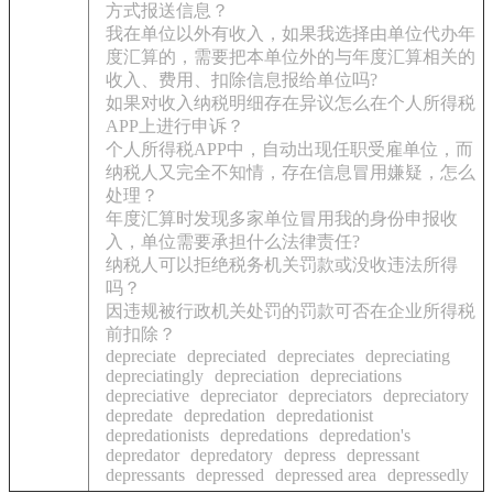
方式报送信息？
我在单位以外有收入，如果我选择由单位代办年
度汇算的，需要把本单位外的与年度汇算相关的
收入、费用、扣除信息报给单位吗?
如果对收入纳税明细存在异议怎么在个人所得税
APP上进行申诉？
个人所得税APP中，自动出现任职受雇单位，而
纳税人又完全不知情，存在信息冒用嫌疑，怎么
处理？
年度汇算时发现多家单位冒用我的身份申报收
入，单位需要承担什么法律责任?
纳税人可以拒绝税务机关罚款或没收违法所得
吗？
因违规被行政机关处罚的罚款可否在企业所得税
前扣除？
depreciate
depreciated
depreciates
depreciating
depreciatingly
depreciation
depreciations
depreciative
depreciator
depreciators
depreciatory
depredate
depredation
depredationist
depredationists
depredations
depredation's
depredator
depredatory
depress
depressant
depressants
depressed
depressed area
depressedly