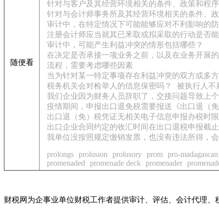
针对与客户及其经营环境相关的条件、政策和程序
针对与会计师事务所及其经营环境相关的条件、政
审计中，在特定情况下可能能够应对不利影响的防
注册会计师应当就其已釆取或拟采取的行动是否能
审计中，可能产生利益冲突的情形包括哪些？
在决定是否承接一项业务之前，以及在业务开展的
随便看
流程，需要考虑哪些因素
当为针对某一特定事项存在利益冲突的双方或多方
税务机关会对检举人的信息保密吗？
被执行人不
我们企业因为财务人员辞职了，交接问题导致上个
疫情期间，申报出口退免税需要报送《出口退（免
出口退（免）税凭证无相关电子信息申报办税时限
出口企业合同约定的收汇时间在出口退税申报截止
我单位没按照规定缴销发票，也没有违法所得，会
prolongs
prolusion
prolusory
prom
pro-madagascan
promenaded
promenade deck
promenader
promenad
财税网为企事业单位财税工作者提供审计、评估、会计代理、