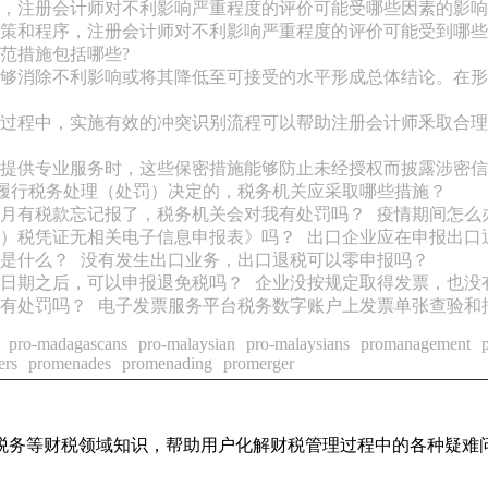
，注册会计师对不利影响严重程度的评价可能受哪些因素的影响
策和程序，注册会计师对不利影响严重程度的评价可能受到哪些
范措施包括哪些?
够消除不利影响或将其降低至可接受的水平形成总体结论。在形
过程中，实施有效的冲突识别流程可以帮助注册会计师釆取合理
提供专业服务时，这些保密措施能够防止未经授权而披露涉密信
履行税务处理（处罚）决定的，税务机关应采取哪些措施？
月有税款忘记报了，税务机关会对我有处罚吗？
疫情期间怎么
）税凭证无相关电子信息申报表》吗？
出口企业应在申报出口退
是什么？
没有发生出口业务，出口退税可以零申报吗？
日期之后，可以申报退免税吗？
企业没按规定取得发票，也没
有处罚吗？
电子发票服务平台税务数字账户上发票单张查验和
pro-madagascans
pro-malaysian
pro-malaysians
promanagement
ers
promenades
promenading
promerger
税务等财税领域知识，帮助用户化解财税管理过程中的各种疑难