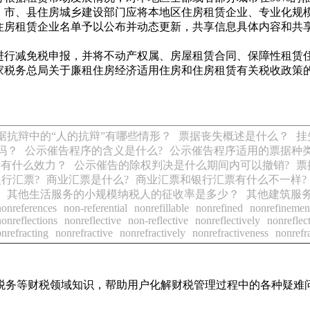
。市、县住房城乡建设部门应将本地区住房租赁企业、专业化规
住房租赁企业名单予以公布并动态更新，共享信息具体内容和共
进行减免税申报，并将不动产权属、房屋租赁合同、保障性租赁
 国家税务总局关于廉租住房经济适用住房和住房租赁有关税收政策的
据抗辩中的“人的抗辩”有哪些情形？
票据丧失概述是什么？
挂
吗？
公示催告程序的含义是什么?
公示催告程序适用的票据种类
决有什么效力？
公示催告的除权判决是什么期间内可以撤销?
票
行汇票?
商业汇票是什么?
商业汇票和银行汇票有什么不一样?
其他生活服务的小规模纳税人的征收率是多少？
其他建筑服
nonreferences
non-referential
nonrefillable
nonrefined
nonrefinemen
nonreflections
nonreflective
non-reflective
nonreflectively
nonreflec
nrefracting
nonrefractive
nonrefractively
nonrefractiveness
nonrefr
税务等财税领域知识，帮助用户化解财税管理过程中的各种疑难