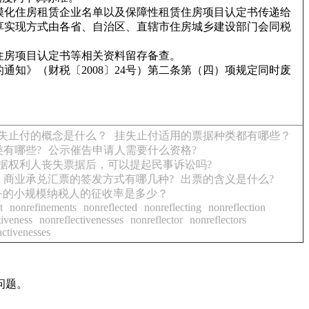
模化住房租赁企业名单以及保障性租赁住房项目认定书传递给
享实现方式由各省、自治区、直辖市住房城乡建设部门会同税
住房项目认定书等相关资料留存备查。
通知》（财税〔2008〕24号）第二条第（四）项规定同时废
失止付的概念是什么？
挂失止付适用的票据种类都有哪些？
有哪些?
公示催告申请人需要什么资格?
据权利人丧失票据后，可以提起民事诉讼吗?
商业承兑汇票的签发方式有哪几种?
出票的含义是什么?
务的小规模纳税人的征收率是多少？
t
nonrefinements
nonreflected
nonreflecting
nonreflection
tiveness
nonreflectivenesses
nonreflector
nonreflectors
activenesses
问题。