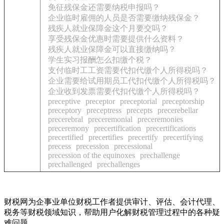
免征残保金还需要纳税申报吗？
企业临时雇佣的人员是否需要缴纳残保金？
残疾人就业保障金这个月要交吗？
享受残保金优惠时需要提供什么资料？
残疾人就业保障金可以直接缴纳吗？
学生实习报酬怎么扣缴个税？
支付临时工工资需要代扣代缴个人所得税吗？
企业需要给试用期员工代扣代缴个人所得税吗？
企业收到发票需要代扣代缴个人所得税吗？
preceptive
preceptor
preceptorial
preceptorship
preceptory
preceptress
precepts
precerebellar
precerebral
preceremonial
preceremonies
preceremony
precertification
precertifications
precertified
precertifies
precertify
precertifying
precess
precession
precessional
precession of the equinoxes
prechallenge
prechallenged
prechallenges
财税网为企事业单位财税工作者提供审计、评估、会计代理、
税务等财税领域知识，帮助用户化解财税管理过程中的各种疑
难问题。