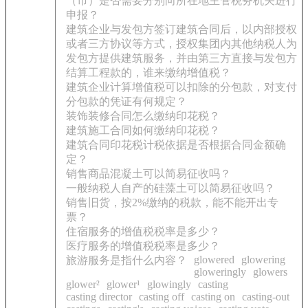
（市）是否需要分别向所在地主管税务机关进行
申报？
建筑企业与发包方签订建筑合同后，以内部授权
或者三方协议等方式，授权集团内其他纳税人为
发包方提供建筑服务，并由第三方直接与发包方
结算工程款的，谁来缴纳增值税？
建筑企业计算增值税可以扣除的分包款，对支付
分包款的凭证有何规定？
装饰装修合同怎么缴纳印花税？
建筑施工合同如何缴纳印花税？
建筑合同印花税计税依据是否根据合同金额确
定？
销售商品混凝土可以简易征收吗？
一般纳税人自产的硅藻土可以简易征收吗？
销售旧货，按2%缴纳的税款，能不能开出专
票？
住宿服务的增值税税率是多少？
医疗服务的增值税税率是多少？
glowered
glowering
旅游服务是指什么内容？
gloweringly
glowers
glower²
glower¹
glowingly
casting
casting director
casting off
casting on
casting-out