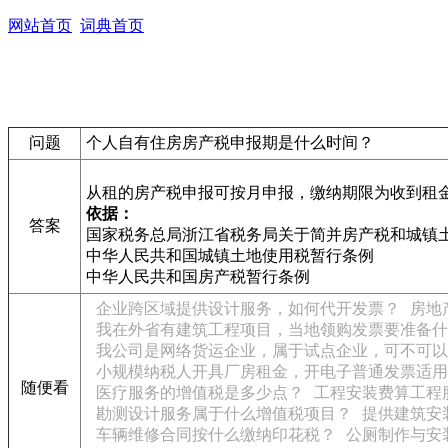
网站首页
词典首页
问题
个人自有住房房产税申报期是什么时间？
从租的房产税申报可按月申报，缴纳期限为收到租
依据：
答案
国家税务总局浙江省税务局关于简并房产税和城镇
中华人民共和国城镇土地使用税暂行条例
中华人民共和国房产税暂行条例
企业跨区域提供设计服务，如何代开发票？
房地
我在外省有建筑工程项目，当地领购发票要准备什
我公司是网络货运企业，属于试点企业，可不可以
小规模纳税人开具厂房租金，开电子普通发票适用
随便看
医疗服务的增值税是多少点？
工程安装费算工程
勘测设计服务属于什么增值税项目？
提供建筑安
车辆维修合同按什么缴纳印花税？
公厕制作与安