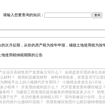
请输入您要查询的知识：
金的次月征期，从价的房产税为按年申报，城镇土地使用税为按
土地使用税纳税期限的公告
产企业开具销售房产发票备注写什么？
金税盘里开票的单位名
么材料？
领用的是建筑材料，材料种类较多，发票是否可以笼
为网络平台上的小规模代开专票吗？
小规模业务发生在3月份
多少税率？
开发票的规则是什么？
代开普通发票有哪些规定
服务吗？
为建筑工程老项目提供服务的增值税是多少点？
销售
装属于生产、生活性服务业纳税人吗？
室内装修设计合同，怎
装合同按什么缴纳印花税？
房屋装修应按照什么税目缴纳增值