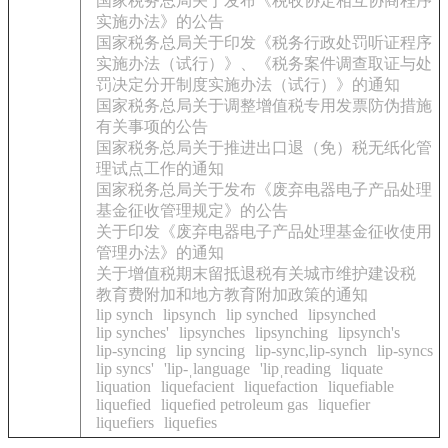
国家税务总局关于发布《税收协定相互协商程序
实施办法》的公告
国家税务总局关于印发《税务行政处罚听证程序
实施办法（试行）》、《税务案件调查取证与处
罚决定分开制度实施办法（试行）》的通知
国家税务总局关于调整增值税专用发票防伪措施
有关事项的公告
国家税务总局关于推进出口退（免）税无纸化管
理试点工作的通知
国家税务总局关于发布《废弃电器电子产品处理
基金征收管理规定》的公告
关于印发《废弃电器电子产品处理基金征收使用
管理办法》的通知
关于增值税期末留抵退税有关城市维护建设税
教育费附加和地方教育附加政策的通知
lip synch
lipsynch
lip synched
lipsynched
lip synches'
lipsynches
lipsynching
lipsynch's
lip-syncing
lip syncing
lip-sync,lip-synch
lip-syncs
lip syncs'
'lip-ˌlanguage
'lipˌreading
liquate
liquation
liquefacient
liquefaction
liquefiable
liquefied
liquefied petroleum gas
liquefier
liquefiers
liquefies