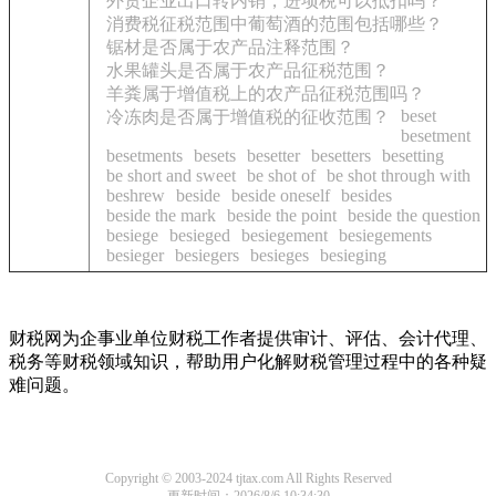
外贸企业出口转内销，进项税可以抵扣吗？
消费税征税范围中葡萄酒的范围包括哪些？
锯材是否属于农产品注释范围？
水果罐头是否属于农产品征税范围？
羊粪属于增值税上的农产品征税范围吗？
beset
冷冻肉是否属于增值税的征收范围？
besetment
besetments
besets
besetter
besetters
besetting
be short and sweet
be shot of
be shot through with
beshrew
beside
beside oneself
besides
beside the mark
beside the point
beside the question
besiege
besieged
besiegement
besiegements
besieger
besiegers
besieges
besieging
财税网为企事业单位财税工作者提供审计、评估、会计代理、
税务等财税领域知识，帮助用户化解财税管理过程中的各种疑
难问题。
Copyright © 2003-2024 tjtax.com All Rights Reserved