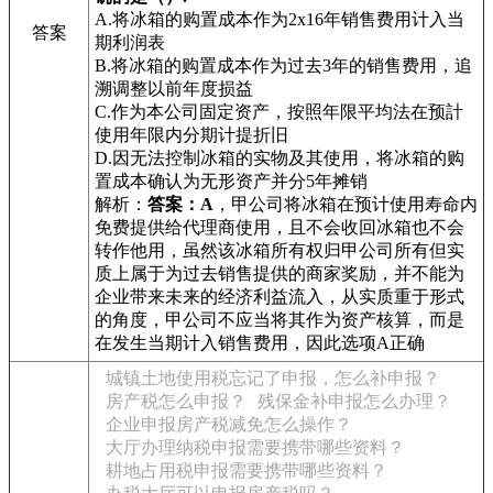
A.将冰箱的购置成本作为2x16年销售费用计入当
答案
期利润表
B.将冰箱的购置成本作为过去3年的销售费用，追
溯调整以前年度损益
C.作为本公司固定资产，按照年限平均法在预計
使用年限内分期计提折旧
D.因无法控制冰箱的实物及其使用，将冰箱的购
置成本确认为无形资产并分5年摊销
解析：
答案：A
，甲公司将冰箱在预计使用寿命内
免费提供给代理商使用，且不会收回冰箱也不会
转作他用，虽然该冰箱所有权归甲公司所有但实
质上属于为过去销售提供的商家奖励，并不能为
企业带来未来的经济利益流入，从实质重于形式
的角度，甲公司不应当将其作为资产核算，而是
在发生当期计入销售费用，因此选项A正确
城镇土地使用税忘记了申报，怎么补申报？
房产税怎么申报？
残保金补申报怎么办理？
企业申报房产税减免怎么操作？
大厅办理纳税申报需要携带哪些资料？
耕地占用税申报需要携带哪些资料？