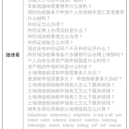
办税大厅可以申报房产税吗？
车船税缴纳需要携带什么资料？
我到办税服务厅申报个人所得税年度汇算需要带
什么材料？
外经证怎么办理？
外经证网上办理流程是什么？
跨区域涉税事项怎么办理？
外经证报验怎么办理？
现在还有外经证吗？不开外经证开什么？
跨区域涉税事项各个步骤都可以在网上填报吗？
随便看
个人自有住房房产税申报期是什么时间？
房产税的申报时间是什么时候？
土地增值税清算申报需要多久办完？
资源税申报需要多久？
申报契税要多久办好？
土地增值税纳税申报表六怎么下载和填报？
土地增值税纳税申报表五怎么下载和填报？
土地增值税纳税申报表三怎么下载和填报？
土地增值税纳税申报表七怎么下载和填报？
销售非居住用房的土地增值税怎么计算？
totipalmate
totipotency
totipotent
to top it all
tots
totted
totter
tottered
totterer
totterers
tottering
totteringly
totters
tottery
totting
tot²
tot¹
toucan