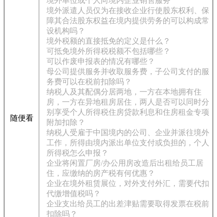
境外单位或个人向境内企业销售服务
境外派遣人员仅为在接收企业行使股东权利、保
障其合法股东权益在境内提供劳务的可以构成常
设机构吗？
境外税额的直接抵免的定义是什么？
可抵免境外所得税税额不包括哪些？
可以作废申报表的情况有哪些？
母公司提供服务并收取服务费，子公司支付的服
务费可以在税前扣除吗？
纳税人及其配偶分居两地，一方在本地拥有住
房，一方在异地租房居住，两人是否可以同时分
别享受个人所得税住房贷款利息和住房租金专项
随便看
附加扣除？
纳税人受雇于中国境内的公司、企业并派往境外
工作，所得由境内派出单位支付或负担的，个人
所得税怎么申报？
企业将闲置厂房/办公用房改造后出租给员工居
住，应缴纳的房产税有何优惠？
企业在境外租赁展位，对外支付外汇，需要代扣
代缴增值税吗？
企业支出给员工的出差津贴需要取得发票在税前
扣除吗？