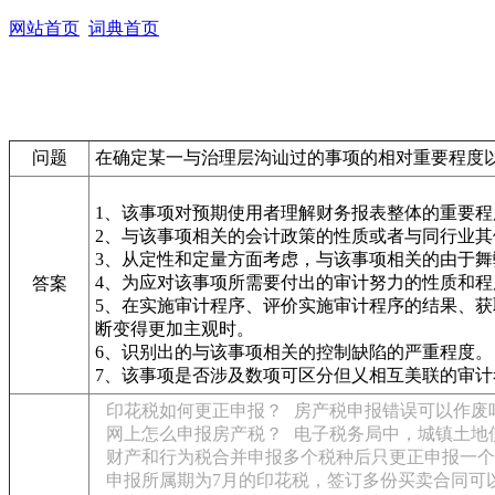
网站首页
词典首页
问题
在确定某一与治理层沟讪过的事项的相对重要程度
1、该事项对预期使用者理解财务报表整体的重要
2、与该事项相关的会计政策的性质或者与同行业
3、从定性和定量方面考虑，与该事项相关的由于
4、为应对该事项所需要付出的审计努力的性质和程
答案
5、在实施审计程序、评价实施审计程序的结果、
断变得更加主观时。
6、识别出的与该事项相关的控制缺陷的严重程度。
7、该事项是否涉及数项可区分但乂相互美联的审计
印花税如何更正申报？
房产税申报错误可以作废
网上怎么申报房产税？
电子税务局中，城镇土地
财产和行为税合并申报多个税种后只更正申报一个
申报所属期为7月的印花税，签订多份买卖合同可