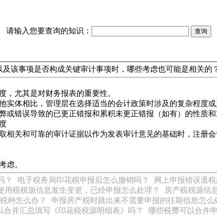
请输入您要查询的知识：
以及该事项是否构成关键审计事项时，哪些考虑也可能是相关的
程度，尤其是对财务报表的重要性。
其他实体相比，管理层在选择适当的会计政策时涉及的复杂程度或
舞弊或错误导致的已更正错报和累积未更正错报（如有）的性质和
度
获取相关和可靠的审计证据以作为发表审计意见的基础时，注册
考虑。
吗？
电子税务局印花税申报后怎么撤销吗？
网上申报错误退税
使用税税源信息发生变更，已经申报怎么处理？
房产税税源信
税种怎么办？
申报房产税时跳出来不需要申报的往期信息怎么
以合并汇总填写《印花税税源明细表》吗？
哪些税费可以合并