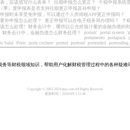
表，应该填写什么表单？
往期申报怎么更正？
个税申报系统
月（季）度申报表是否支持往期更正申报及补申报？
申报时未享受免申报，可以通过个人所得税APP更正申报吗？
要补申报怎么处理？
更正申报可以在电子税务局办理吗？
个
该怎么处理?
财务会计中，哪些以公允价值计量的金融负债的
portals'
portal system
'
财务会计中，金融负债怎么财务处理？
portamento
portapack
du Salut
Porte
porte cochere
ported
portend
portended
portending
税务等财税领域知识，帮助用户化解财税管理过程中的各种疑难
Copyright © 2003-2024 tjtax.com All Rights Reserved
更新时间：2026/8/9 3:51:46