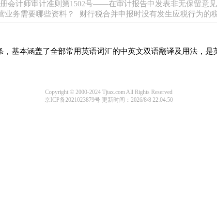
册会计师审计准则第1502号——在审计报告中发表非无保留意
营业务需要哪些资料？
财行税合并申报时没有发生应税行为的
译词条，基本涵盖了全部常用英语词汇的中英文双语翻译及用法，是
Copyright © 2000-2024 Tjtax.com All Rights Reserved
京ICP备2021023879号
更新时间：2026/8/8 22:04:50