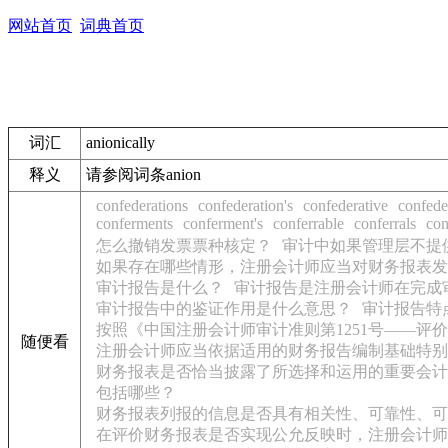
网站首页
词典首页
词汇
anionically
释义
请参阅词条anion
confederations
confederation's
confederative
confede
conferments
conferment's
conferrable
conferrals
con
怎么撤销发票票种核定？
审计中如果管理层不提
如果存在哪些情形，注册会计师应当对财务报表发
审计报告是什么？
审计报告是注册会计师在完成
审计报告中的鉴证作用是什么意思？
审计报告特
按照《中国注册会计师审计准则第1251号——
随便看
注册会计师应当依据适用的财务报告编制基础特别
财务报表是否恰当披露了所选择和运用的重要会计
包括哪些？
财务报表列报的信息是否具有相关性、可靠性、可
在评价财务报表是否实现公允反映时，注册会计师