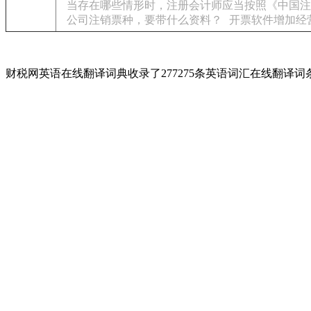
当存在哪些情形时，注册会计师应当按照《中国注
公司注销票种，要带什么资料？
开票软件增加经
财税网英语在线翻译词典收录了277275条英语词汇在线翻