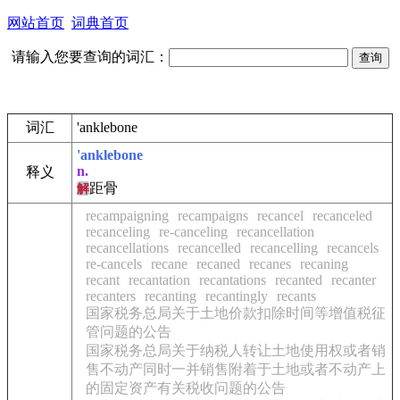
网站首页
词典首页
请输入您要查询的词汇：
词汇
'anklebone
'anklebone
n.
释义
距骨
解
recampaigning
recampaigns
recancel
recanceled
recanceling
re-canceling
recancellation
recancellations
recancelled
recancelling
recancels
re-cancels
recane
recaned
recanes
recaning
recant
recantation
recantations
recanted
recanter
recanters
recanting
recantingly
recants
国家税务总局关于土地价款扣除时间等增值税征
管问题的公告
国家税务总局关于纳税人转让土地使用权或者销
售不动产同时一并销售附着于土地或者不动产上
的固定资产有关税收问题的公告