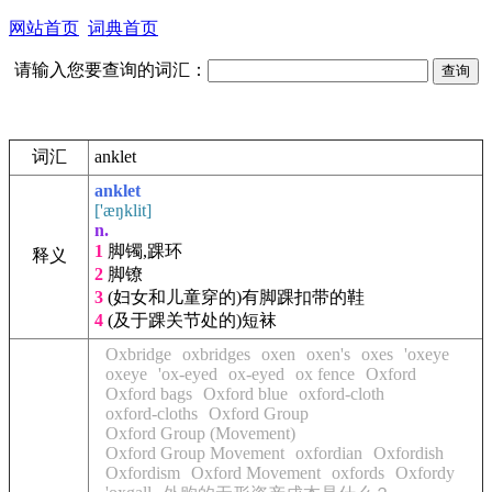
网站首页
词典首页
请输入您要查询的词汇：
词汇
anklet
anklet
['æŋklit]
n.
1
脚镯,踝环
释义
2
脚镣
3
(妇女和儿童穿的)
有脚踝扣带的鞋
4
(及于踝关节处的)
短袜
Oxbridge
oxbridges
oxen
oxen's
oxes
'oxeye
oxeye
'ox-eyed
ox-eyed
ox fence
Oxford
Oxford bags
Oxford blue
oxford-cloth
oxford-cloths
Oxford Group
Oxford Group (Movement)
Oxford Group Movement
oxfordian
Oxfordish
Oxfordism
Oxford Movement
oxfords
Oxfordy