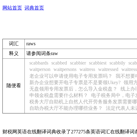
网站首页
词典首页
词汇
raws
释义
请参阅词条raw
scabbards
scabbed
scabbier
scabbiest
scabbily
scab
waitperson
waitpersons
waitress
waitressed
waitres
老企业可以申请使用电子专用发票吗？
我不想要
新办企业想要开电子专票是不是要领Ukey?
领用
随便看
无盘领用专用发票后，怎么导入金税盘？
线上办
申领金税盘需要什么材料？
电子税务局中，电子
税务大厅自助机上自然人代开劳务服务发票需要哪
自助办税大厅不能办理哪些业务？
法定代表人未
财税网英语在线翻译词典收录了277275条英语词汇在线翻