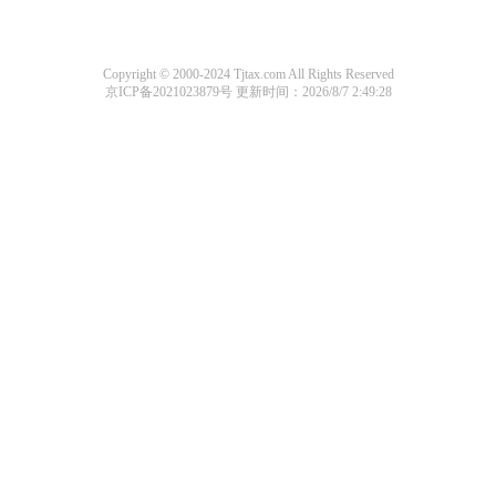
Copyright © 2000-2024 Tjtax.com All Rights Reserved
京ICP备2021023879号
更新时间：2026/8/7 2:49:28