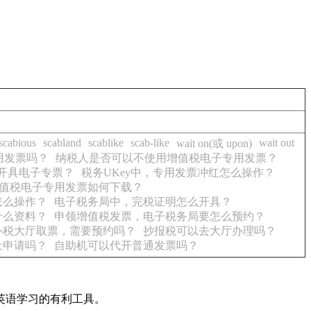
scabious
scabland
scablike
scab-like
wait out
wait on(或 upon)
用发票吗？
纳税人是否可以不使用增值税电子专用发票？
何开具电子专票？
税务UKey中，专用发票冲红怎么操作？
值税电子专用发票如何下载？
怎么操作？
电子税务局中，完税证明怎么开具？
什么资料？
申领增值税发票，电子税务局要怎么预约？
办税大厅取票，需要预约吗？
抄报税可以去大厅办理吗？
上申请吗？
自助机可以代开普通发票吗？
英语学习的有利工具。