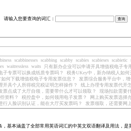
请输入您要查询的词汇：
biness
scabbinesses
scabbing
scabby
scabies
scabieses
scabietic
ses
waitressless
waits
只有新办企业可以申请开具增值税电子专
电子专票可以换成纸质专票吗？
税务UKey中，新办纳税人如
方如何下载增值税电子专用发票信息？
发票综合服务平台中，增
理开具个人所得税完税证明怎样操作？
线上办理专用发票代开
发票点成了大厅自领，需要带什么才可以领取？
现场扣款需要
些资料？
税控盘中，如何领用电子发票？
网上购买发票选择
进行人脸识别认证，能在大厅买发票吗？
发票领取，还需要网
译词条，基本涵盖了全部常用英语词汇的中英文双语翻译及用法，是