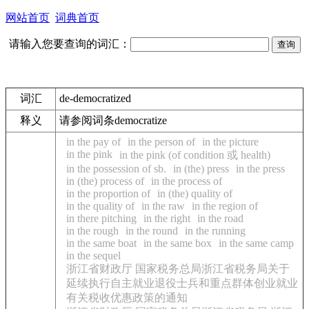
网站首页
词典首页
请输入您要查询的词汇：
词汇
de-democratized
释义
请参阅词条democratize
in the pay of
in the person of
in the picture
in the pink
in the pink (of condition 或 health)
in the possession of sb.
in (the) press
in the press
in (the) process of
in the process of
in the proportion of
in (the) quality of
in the quality of
in the raw
in the region of
in there pitching
in the right
in the road
in the rough
in the round
in the running
in the same boat
in the same box
in the same camp
in the sequel
浙江省财政厅 国家税务总局浙江省税务局关于
延续执行自主就业退役士兵和重点群体创业就业
有关税收优惠政策的通知