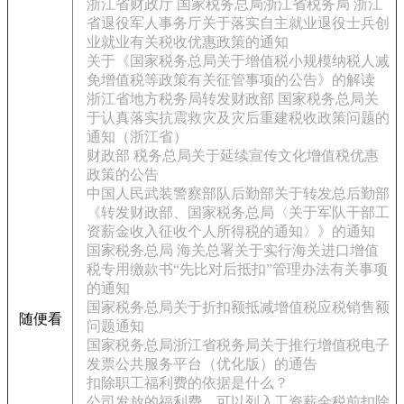
浙江省财政厅 国家税务总局浙江省税务局 浙江
省退役军人事务厅关于落实自主就业退役士兵创
业就业有关税收优惠政策的通知
关于《国家税务总局关于增值税小规模纳税人减
免增值税等政策有关征管事项的公告》的解读
浙江省地方税务局转发财政部 国家税务总局关
于认真落实抗震救灾及灾后重建税收政策问题的
通知（浙江省）
财政部 税务总局关于延续宣传文化增值税优惠
政策的公告
中国人民武装警察部队后勤部关于转发总后勤部
《转发财政部、国家税务总局〈关于军队干部工
资薪金收入征收个人所得税的通知〉》的通知
国家税务总局 海关总署关于实行海关进口增值
税专用缴款书“先比对后抵扣”管理办法有关事项
的通知
国家税务总局关于折扣额抵减增值税应税销售额
随便看
问题通知
国家税务总局浙江省税务局关于推行增值税电子
发票公共服务平台（优化版）的通告
扣除职工福利费的依据是什么？
公司发放的福利费，可以列入工资薪金税前扣除