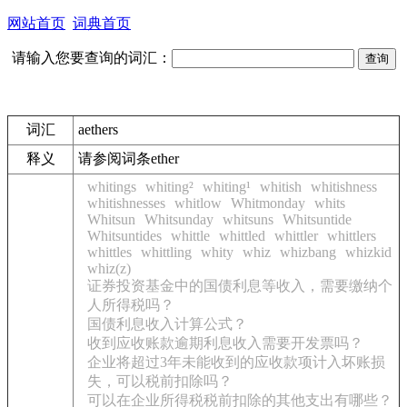
网站首页
词典首页
请输入您要查询的词汇：
词汇
aethers
释义
请参阅词条ether
whitings
whiting²
whiting¹
whitish
whitishness
whitishnesses
whitlow
Whitmonday
whits
Whitsun
Whitsunday
whitsuns
Whitsuntide
Whitsuntides
whittle
whittled
whittler
whittlers
whittles
whittling
whity
whiz
whizbang
whizkid
whiz(z)
证券投资基金中的国债利息等收入，需要缴纳个
人所得税吗？
国债利息收入计算公式？
收到应收账款逾期利息收入需要开发票吗？
企业将超过3年未能收到的应收款项计入坏账损
失，可以税前扣除吗？
可以在企业所得税税前扣除的其他支出有哪些？