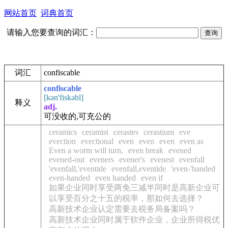
网站首页
词典首页
请输入您要查询的词汇：
词汇
confiscable
confiscable
[kən'fiskəbl]
释义
adj.
可没收的,可充公的
ceramics
ceramist
cerastes
cerastium
eve
evection
evectional
even
even
even
even as
Even a worm will turn.
even break
evened
evened-out
eveners
evener's
evenest
evenfall
'evenfall,'eventide
evenfall,eventide
'even-'handed
even-handed
even handed
even if
如果企业同时享受两免三减半同时是高新企业可
以享受百分之十五的税率，那如何去选择？
高新技术企业认定需要去税务局备案吗？
高新技术企业同时属于软件企业，企业所得税优