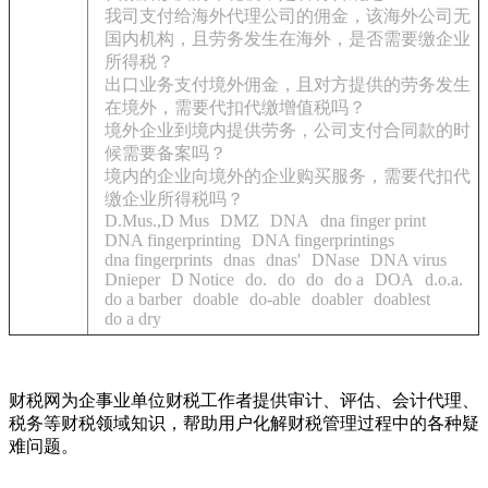
我司支付给海外代理公司的佣金，该海外公司无
国内机构，且劳务发生在海外，是否需要缴企业
所得税？
出口业务支付境外佣金，且对方提供的劳务发生
在境外，需要代扣代缴增值税吗？
境外企业到境内提供劳务，公司支付合同款的时
候需要备案吗？
境内的企业向境外的企业购买服务，需要代扣代
缴企业所得税吗？
D.Mus.,D Mus
DMZ
DNA
dna finger print
DNA fingerprinting
DNA fingerprintings
dna fingerprints
dnas
dnas'
DNase
DNA virus
Dnieper
D Notice
do.
do
do
do a
DOA
d.o.a.
do a barber
doable
do-able
doabler
doablest
do a dry
财税网为企事业单位财税工作者提供审计、评估、会计代理、
税务等财税领域知识，帮助用户化解财税管理过程中的各种疑
难问题。