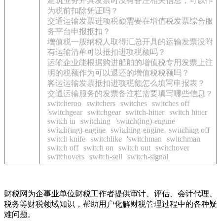
建筑业务开具发票时没有备注相关信息，可以作
为税前扣除凭证吗？
交通运输发票进项税额需要在增值税发票综合服
务平台申报抵扣？
增值税一般纳税人取得汇总开具的运输发票没附
有运输清单可以抵扣进项税额吗？
运输企业能根据购进船舶的增值税专用发票上注
明的税额作为可以退还的增值税税额吗？
客运运输发票抵扣进项税额怎么填写申报表？
交通运输服务的发票备注栏需要填写哪些信息？
switcheroo
switchers
switches
switches off
'switchgear
switchgear
switch-hitter
switch hitter
switch in
switching
'switch(ing)-engine
switch(ing)-engine
switching-engine
switching off
switch knife
switchlike
'switchman
switchman
switch off
switch on
switch out
switchover
switchovers
switch-sell
switch-signal
财税网为企事业单位财税工作者提供审计、评估、会计代理、
税务等财税领域知识，帮助用户化解财税管理过程中的各种疑
难问题。