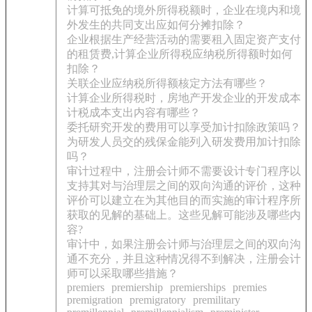
计算可抵免的境外所得税额时，企业在境内和境
外发生的共同支出应如何分摊扣除？
企业根据生产经营活动的需要租入固定资产支付
的租赁费,计算企业所得税应纳税所得额时如何
扣除？
关联企业应纳税所得额核定方法有哪些？
计算企业所得税时，房地产开发企业的开发成本
计税成本支出内容有哪些？
委托研究开发的费用可以享受加计扣除政策吗？
为研发人员交的残保金能列入研发费用加计扣除
吗？
审计过程中，注册会计师不需要设计专门程序以
支持其对与治理层之间的双向沟通的评价，这种
评价可以建立在为其他目的而实施的审计程序所
获取的见解的基础上。这些见解可能涉及哪些内
容?
审计中，如果注册会计师与治理层之间的双向沟
通不充分，并且这种情况得不到解决，注册会计
师可以采取哪些措施？
premiers
premiership
premierships
premies
premigration
premigratory
premilitary