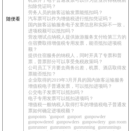
机票开了电子普通发票可以作为企业所得税税前
扣除凭证吗？
劳务人员的旅客运输发票能抵扣吗？
汽车票可以作为增值税进行抵扣凭证吗？
随便看
国内旅客运输服务电子发票信息和实际不一致，
进项税额可以抵扣吗？
营改增试点纳税人提供旅游服务支付给第三方的
住宿费取得增值税专用发票，能否抵扣进项税
额？
提供住宿服务的纳税人，同时开具了专票和普
票，普票部分可以享受免税政策吗？
公司员工下月要去商务出差，机票、酒店取得发
票能否抵扣？
企业取得的2019年3月开具的国内旅客运输服务
增值税电子普通发票，可以抵扣进项吗？
公交电子发票可以抵扣吗？
电子专用发票可以抵扣进项吗？
增值税一般纳税人取得打车的增值税电子普通发
票如何确定进项税额？
gunpoints
'gunport
gunport
gunpowder
gunpowdered
gunpowders
gunpowdery
gun room
gunrunner
gunrunners
gunrunning
gunrunnings