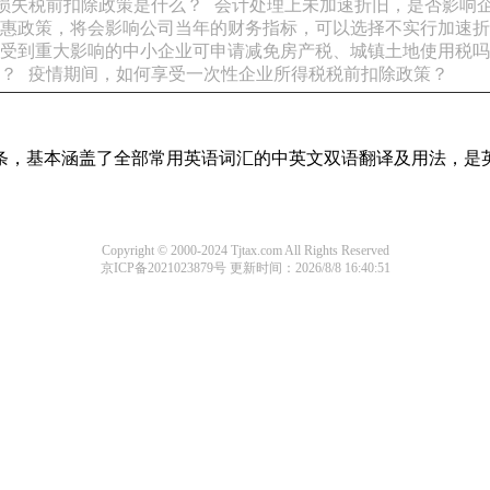
损失税前扣除政策是什么？
会计处理上未加速折旧，是否影响
惠政策，将会影响公司当年的财务指标，可以选择不实行加速折
受到重大影响的中小企业可申请减免房产税、城镇土地使用税吗
？
疫情期间，如何享受一次性企业所得税税前扣除政策？
译词条，基本涵盖了全部常用英语词汇的中英文双语翻译及用法，是
Copyright © 2000-2024 Tjtax.com All Rights Reserved
京ICP备2021023879号
更新时间：2026/8/8 16:40:51