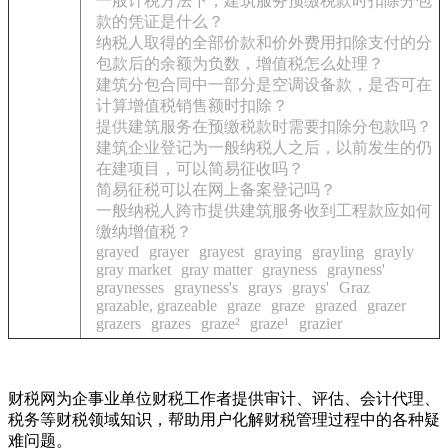
一般计税方法下，建筑服务预缴税款时扣除分包
款的凭证是什么？
纳税人取得的全部价款和价外费用扣除支付的分
包款后的余额为负数，增值税怎么处理？
建筑分包合同中一部分是空调设备款，是否可在
计算增值税销售额时扣除？
提供建筑服务在预缴税款时需要扣除分包款吗？
建筑企业登记为一般纳税人之后，以前发生的仍
在建项目，可以简易征收吗？
简易征税可以在网上备案登记吗？
一般纳税人跨市提供建筑服务收到工程款应如何
缴纳增值税？
grayed
grayer
grayest
graying
grayling
grayly
gray market
gray matter
grayness
grayness'
graynesses
grayness's
grays
grays'
Graz
grazable, grazeable
graze
graze
grazed
grazer
grazers
grazes
graze²
graze¹
grazier
财税网为企事业单位财税工作者提供审计、评估、会计代理、
税务等财税领域知识，帮助用户化解财税管理过程中的各种疑
难问题。